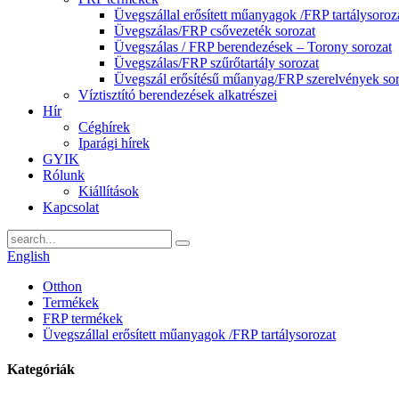
Üvegszállal erősített műanyagok /FRP tartálysoroz
Üvegszálas/FRP csővezeték sorozat
Üvegszálas / FRP berendezések – Torony sorozat
Üvegszálas/FRP szűrőtartály sorozat
Üvegszál erősítésű műanyag/FRP szerelvények sor
Víztisztító berendezések alkatrészei
Hír
Céghírek
Iparági hírek
GYIK
Rólunk
Kiállítások
Kapcsolat
English
Otthon
Termékek
FRP termékek
Üvegszállal erősített műanyagok /FRP tartálysorozat
Kategóriák