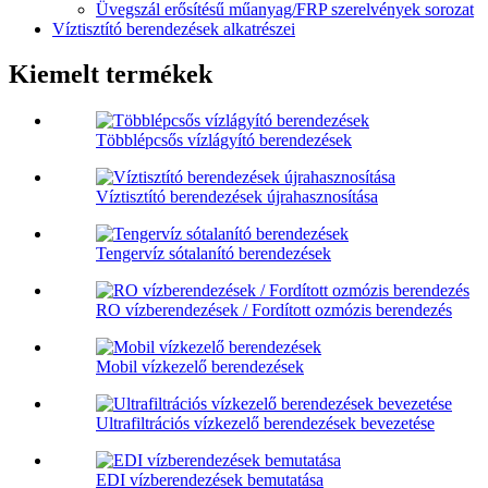
Üvegszál erősítésű műanyag/FRP szerelvények sorozat
Víztisztító berendezések alkatrészei
Kiemelt termékek
Többlépcsős vízlágyító berendezések
Víztisztító berendezések újrahasznosítása
Tengervíz sótalanító berendezések
RO vízberendezések / Fordított ozmózis berendezés
Mobil vízkezelő berendezések
Ultrafiltrációs vízkezelő berendezések bevezetése
EDI vízberendezések bemutatása