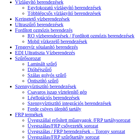
Vízlágyító berendezések
Egyfokozatú vízlágyító berendezések
Többlépcsős vízlágyító berendezések
Keringtető vízberendezések
Ultraszűrő berendezések
Fordított ozmózis berendezés
RO vízberendezések / Fordított ozmózis berendezések
Mobil vízkezelő berendezések
Tengervíz sótalanító berendezés
EDI Ultratiszta Vízberendezés
Szűrősorozat
Laminált szűrő
Dióhéjszűrő
Szálas golyós szűrő
Öntisztító szűrő
Szennyvíztisztító berendezések
Csavaros iszap víztelenítő gép
Légflotációs berendezések
Szennyvíztisztító integrációs berendezések
Ferde csöves ülepítő tartály
FRP termékek
Üvegszállal erősített műanyagok /FRP tartálysorozat
Üvegszálas/FRP csővezeték sorozat
Üvegszálas / FRP berendezések – Torony sorozat
Üvegszálas/FRP szűrőtartály sorozat