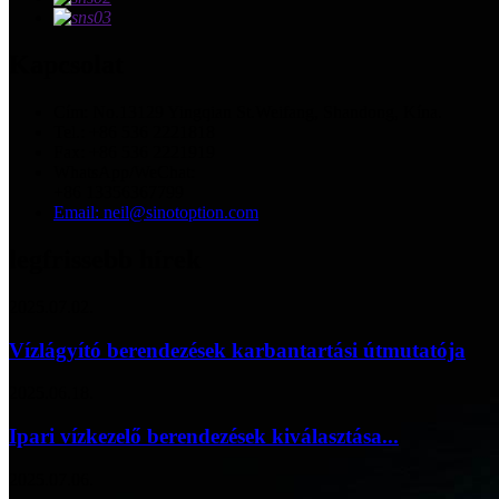
Kapcsolat
Cím: No.13129 Yingqian St.Weifang, Shandong, Kína.
Tel.: +86 536 2221818
Fax: +86 536 2221919
WhatsApp/WeChat:
+86 13356367799
Email: neil@sinotoption.com
legfrissebb hírek
2025.07.02.
Vízlágyító berendezések karbantartási útmutatója
2025.06.18.
Ipari vízkezelő berendezések kiválasztása...
2025.07.06.