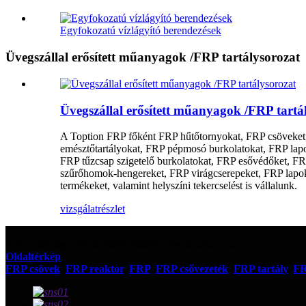
Egyfokozatú vízlágyító berendezések
Üvegszállal erősített műanyagok /FRP tartálysorozat
Üvegszállal erősített műanyagok /FRP tartá
A Toption FRP főként FRP hűtőtornyokat, FRP csöveket, F
emésztőtartályokat, FRP pépmosó burkolatokat, FRP lapo
FRP tűzcsap szigetelő burkolatokat, FRP esővédőket, FR
szűrőhomok-hengereket, FRP virágcserepeket, FRP lapokat
termékeket, valamint helyszíni tekercselést is vállalunk.
vizsgálat
részlet
© Szerzői jog - 2010-2023: Minden jog fenntartva.
Oldaltérkép
FRP csövek
,
FRP reaktor
,
FRP
,
FRP csővezeték
,
FRP tartály
,
FR