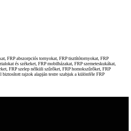
at, FRP abszorpciós tornyokat, FRP tisztítótornyokat, FRP
sztalokat és székeket, FRP mobilházakat, FRP szemeteskukákat,
seket, FRP szelep nélküli szűrőket, FRP homokszűrőket, FRP
iztosított rajzok alapján testre szabjuk a különféle FRP