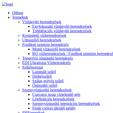
Otthon
Termékek
Vízlágyító berendezések
Egyfokozatú vízlágyító berendezések
Többlépcsős vízlágyító berendezések
Keringtető vízberendezések
Ultraszűrő berendezések
Fordított ozmózis berendezés
Mobil vízkezelő berendezések
RO vízberendezések / Fordított ozmózis berendez
Tengervíz sótalanító berendezés
EDI Ultratiszta Vízberendezés
Szűrősorozat
Laminált szűrő
Dióhéjszűrő
Szálas golyós szűrő
Öntisztító szűrő
Szennyvíztisztító berendezések
Csavaros iszap víztelenítő gép
Légflotációs berendezések
Szennyvíztisztító integrációs berendezések
Ferde csöves ülepítő tartály
FRP termékek