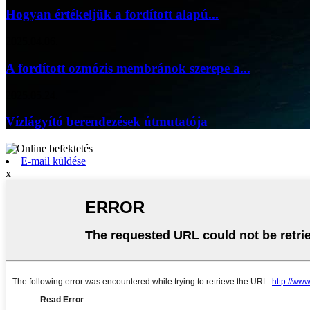
Hogyan értékeljük a fordított alapú...
2025.04.06.
A fordított ozmózis membránok szerepe a...
2025.05.24.
Vízlágyító berendezések útmutatója
E-mail küldése
x