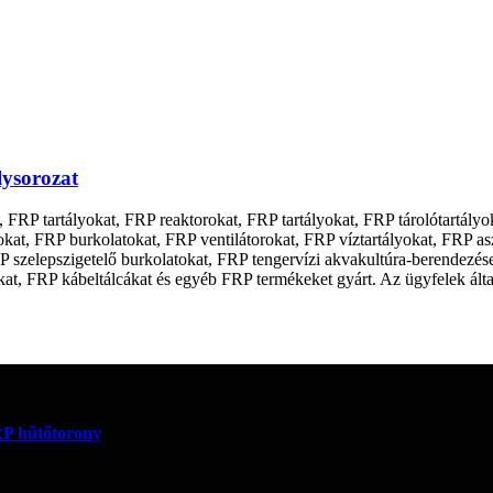
lysorozat
RP tartályokat, FRP reaktorokat, FRP tartályokat, FRP tárolótartályok
kat, FRP burkolatokat, FRP ventilátorokat, FRP víztartályokat, FRP a
P szelepszigetelő burkolatokat, FRP tengervízi akvakultúra-berendezé
, FRP kábeltálcákat és egyéb FRP termékeket gyárt. Az ügyfelek által b
P hűtőtorony
,